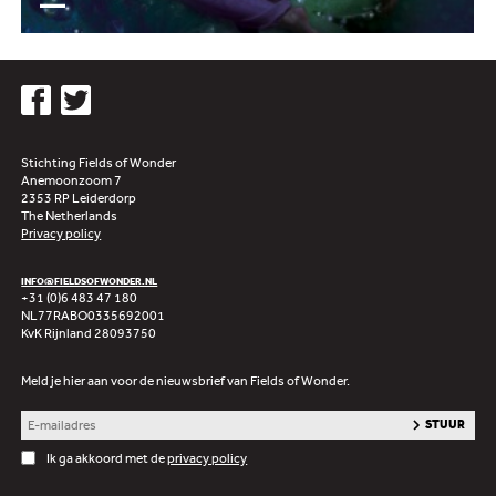
Stichting Fields of Wonder
Anemoonzoom 7
2353 RP Leiderdorp
The Netherlands
Privacy policy
INFO@FIELDSOFWONDER.NL
+31 (0)6 483 47 180
NL77RABO0335692001
KvK Rijnland 28093750
Meld je hier aan voor de nieuwsbrief van Fields of Wonder.
Ik ga akkoord met de
privacy policy