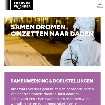
Clos
SAMEN DROMEN
OMZETTEN NAAR DADEN
SAMENWERKING & DOELSTELLINGEN
Alles wat FoW doet gaat buiten de gebaande paden
van het traditionele theater. Juist daarom
is het vaak extra hard werken om te komen waar
we willen zijn en is het noodzakelijk om met