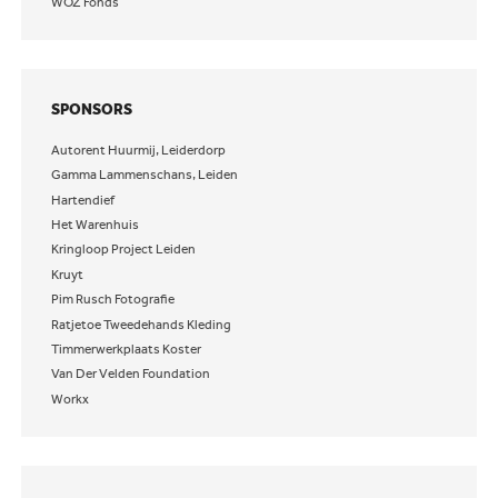
WOZ Fonds
SPONSORS
Autorent Huurmij, Leiderdorp
Gamma Lammenschans, Leiden
Hartendief
Het Warenhuis
Kringloop Project Leiden
Kruyt
Pim Rusch Fotografie
Ratjetoe Tweedehands Kleding
Timmerwerkplaats Koster
Van Der Velden Foundation
Workx