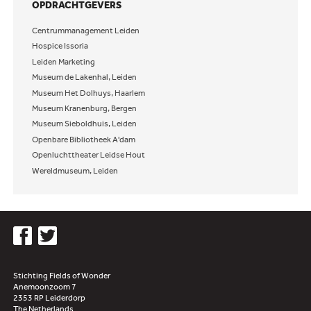
OPDRACHTGEVERS
Centrummanagement Leiden
Hospice Issoria
Leiden Marketing
Museum de Lakenhal, Leiden
Museum Het Dolhuys, Haarlem
Museum Kranenburg, Bergen
Museum Sieboldhuis, Leiden
Openbare Bibliotheek A'dam
Openluchttheater Leidse Hout
Wereldmuseum, Leiden
Stichting Fields of Wonder
Anemoonzoom 7
2353 RP Leiderdorp
The Netherlands