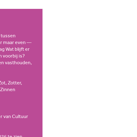
 tussen
 er maar even —
 Wat blijft er
 voorbij is?
ten vasthouden,
ot, Zotter,
eZinnen
r van Cultuur
026 te zien