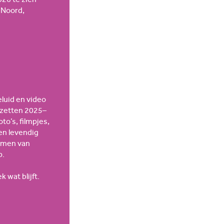
 Noord,
eluid en video
rzetten 2025–
o’s, filmpjes,
een levendig
emmen van
p.
 wat blijft.