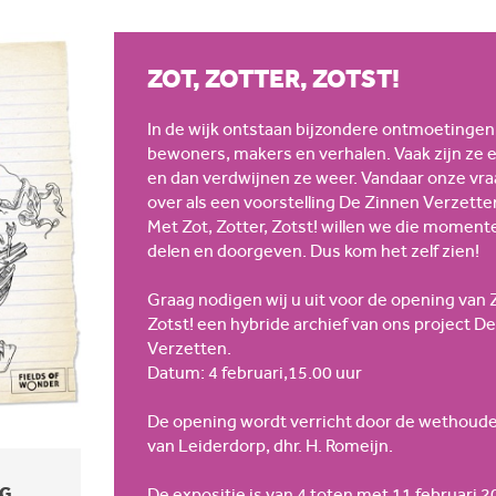
ZOT, ZOTTER, ZOTST!
In de wijk ontstaan bijzondere ontmoetingen
bewoners, makers en verhalen. Vaak zijn ze
en dan verdwijnen ze weer. Vandaar onze vraag
over als een voorstelling De Zinnen Verzetten
Met Zot, Zotter, Zotst! willen we die momen
delen en doorgeven. Dus kom het zelf zien!
Graag nodigen wij u uit voor de opening van Z
Zotst! een hybride archief van ons project D
Verzetten.
Datum: 4 februari,15.00 uur
De opening wordt verricht door de wethoude
van Leiderdorp, dhr. H. Romeijn.
NG
De expositie is van 4 toten met 11 februari 2