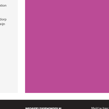
ation
dorp
eijn
Meld je hie
INFO@FIELDSOFWONDER.NL