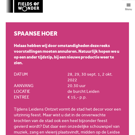
Clos
SPAANSE HOER
Helaas hebben wij door omstandigheden deze reeks
voorstellingen moeten annuleren. Natuurlijk hopen we u
op een ander tijdstip, bij een nieuwe productie weer te
zien.
DATUM
28, 29, 30 sept. 1, 2 okt.
2022
AANVANG
20.30 uur
LOCATIE
de burcht Leiden
ENTREE
€ 15,- p.p.
Tijdens Leidens Ontzet vormt de stad het decor voor een
uitzinnig feest. Maar wist u dat in de onverwachte
krochten van de stad ook een heel bijzonder feest
gevierd wordt? Dat daar een onzedelijke schouwspel van
muziek, zang en vleierij plaatsvindt, midden op de Leidse