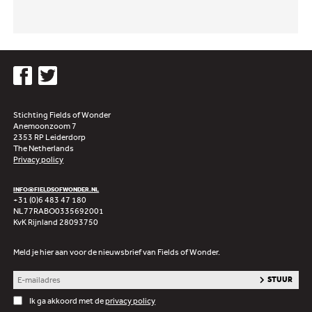
Stichting Fields of Wonder
Anemoonzoom 7
2353 RP Leiderdorp
The Netherlands
Privacy policy
INFO@FIELDSOFWONDER.NL
+31 (0)6 483 47 180
NL77RABO0335692001
KvK Rijnland 28093750
Meld je hier aan voor de nieuwsbrief van Fields of Wonder.
Ik ga akkoord met de
privacy policy