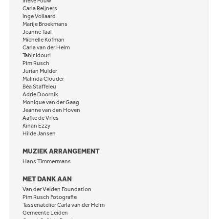
Ineke Pouw
Carla Reijners
Inge Vollaard
Marije Broekmans
Jeanne Taal
Michelle Kofman
Carla van der Helm
Tahir Idouri
Pim Rusch
Jurian Mulder
Malinda Clouder
Béa Staffeleu
Adrie Doornik
Monique van der Gaag
Jeanne van den Hoven
Aafke de Vries
Kinan Ezzy
Hilde Jansen
MUZIEK ARRANGEMENT
Hans Timmermans
MET DANK AAN
Van der Velden Foundation
Pim Rusch Fotografie
Tassenatelier Carla van der Helm
Gemeente Leiden